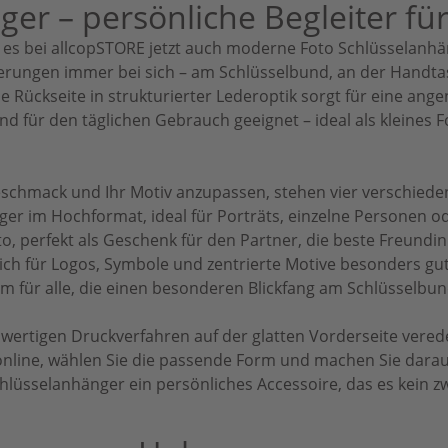
er – persönliche Begleiter fü
s bei allcopSTORE jetzt auch moderne Foto Schlüsselanhänge
nnerungen immer bei sich – am Schlüsselbund, an der Handt
die Rückseite in strukturierter Lederoptik sorgt für eine a
und für den täglichen Gebrauch geeignet – ideal als kleines
schmack und Ihr Motiv anzupassen, stehen vier verschied
nger im Hochformat, ideal für Porträts, einzelne Personen o
, perfekt als Geschenk für den Partner, die beste Freundin
ich für Logos, Symbole und zentrierte Motive besonders gut
rm für alle, die einen besonderen Blickfang am Schlüsselbu
rtigen Druckverfahren auf der glatten Vorderseite veredelt
online, wählen Sie die passende Form und machen Sie daraus
lüsselanhänger ein persönliches Accessoire, das es kein zw