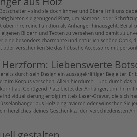
nger aus Holz
Botschafter – sind sie doch immer und überall mit uns dabei
eitig bieten sie genügend Platz, um Namens- oder Schriftz
 über ihre reine Funktion als Anhänger hinausgeht. Bei all
 eigenen Bildern und Texten zu versehen und damit zu unve
ger eine besonders charmante und natürlich schöne Optik, 
bst oder verschenken Sie das hübsche Accessoire mit persö
 Herzform: Liebenswerte Bots
bereits durch sein Design ein aussagekräftiger Begleiter: E
rz im Korpus versehen. Allein hierdurch – und durch das ho
nnt ab. Genügend Platz bietet der Anhänger, um ihn mit e
Individualisierung erfolgt mittels Laser-Gravur, die sich h
hlüsselanhänger aus Holz eingravieren oder wünschen Sie j
 ein herzliches kleines Geschenk zu den verschiedensten An
ell gestalten