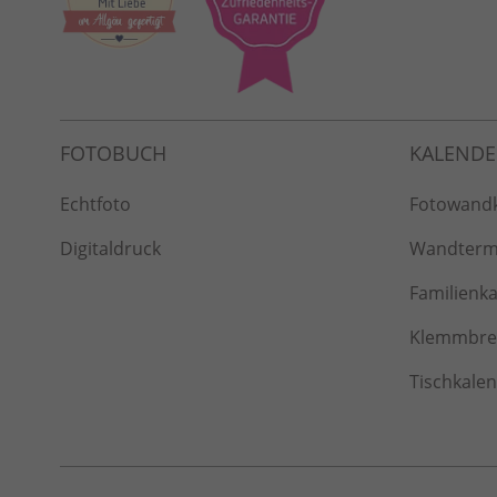
Echtfoto
Fotowand
Digitaldruck
Wandterm
Familienk
Klemmbret
Tischkale