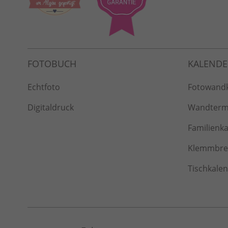
Echtfoto
Fotowand
Digitaldruck
Wandterm
Familienk
Klemmbret
Tischkale