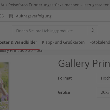
Aus Reisefotos Erinnerungsstücke machen – jetzt gestalten
66
Auftragsverfolgung
oster & Wandbilder
Klapp- und Grußkarten
Fotokalen
llery Print 30 x 20 Hoch
Gallery Pri
Format
Hoch
Größe
20x3