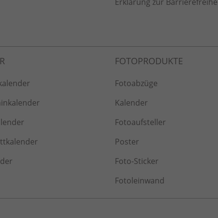
Erklärung zur Barrierefreihe
kalender
Fotoabzüge
inkalender
Kalender
alender
Fotoaufsteller
tkalender
Poster
nder
Foto-Sticker
Fotoleinwand