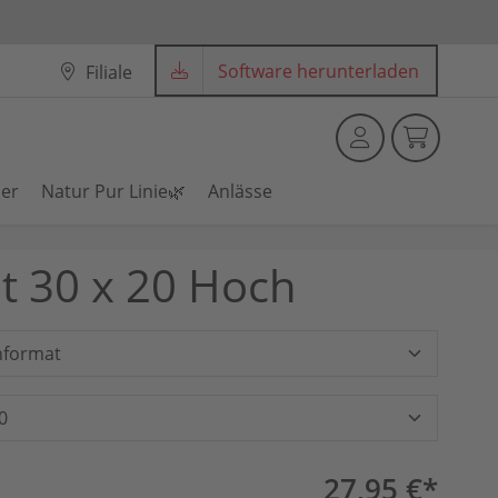
Software herunterladen
Filiale
der
Natur Pur Linie🌿
Anlässe
nt 30 x 20 Hoch
format
0
27,95 €*