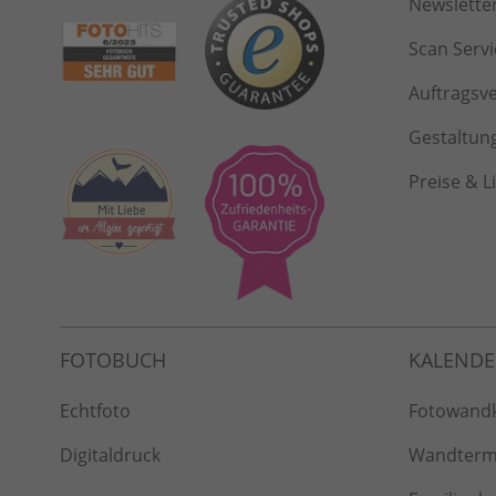
Newslette
Scan Servi
Auftragsv
Gestaltun
Preise & L
Echtfoto
Fotowand
Digitaldruck
Wandterm