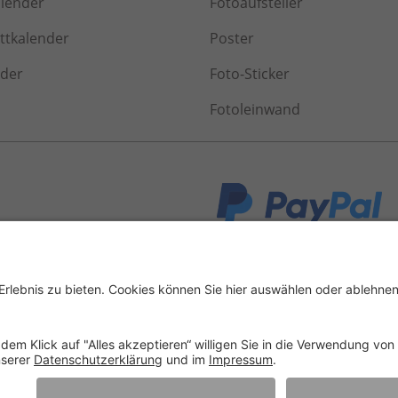
alender
Fotoaufsteller
tkalender
Poster
nder
Foto-Sticker
Fotoleinwand