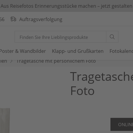
Aus Reisefotos Erinnerungsstücke machen – jetzt gestalten
66
Auftragsverfolgung
Poster & Wandbilder
Klapp- und Grußkarten
Fotokalen
lien
Tragetasche mit persönlichem Foto
Tragetasch
Foto
ONLIN