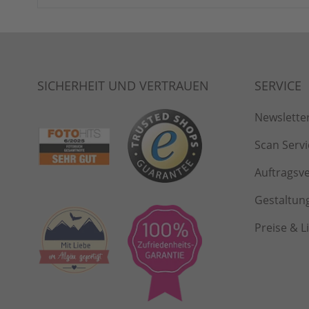
Newslette
Scan Servi
Auftragsv
Gestaltun
Preise & L