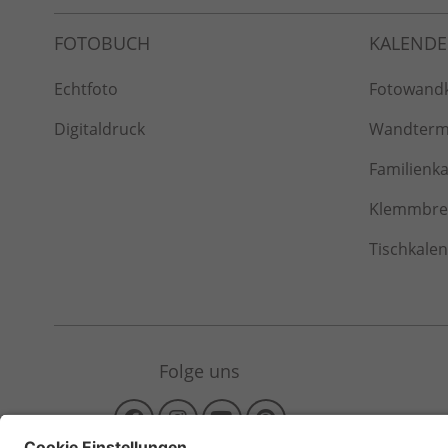
Echtfoto
Fotowand
Digitaldruck
Wandterm
Familienk
Klemmbret
Tischkale
Folge uns