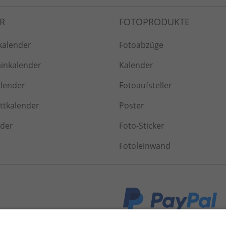
kalender
Fotoabzüge
inkalender
Kalender
alender
Fotoaufsteller
tkalender
Poster
nder
Foto-Sticker
Fotoleinwand