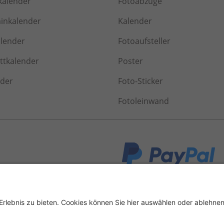
kalender
Fotoabzüge
inkalender
Kalender
alender
Fotoaufsteller
tkalender
Poster
nder
Foto-Sticker
Fotoleinwand