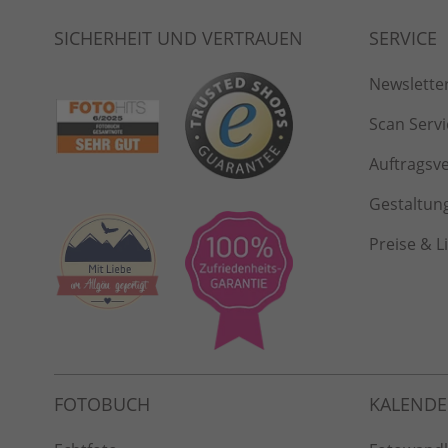
Newslette
Scan Servi
Auftragsv
Gestaltun
Preise & L