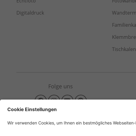
Echtfoto
Fotowand
Digitaldruck
Wandterm
Familienk
Klemmbret
Tischkale
Folge uns